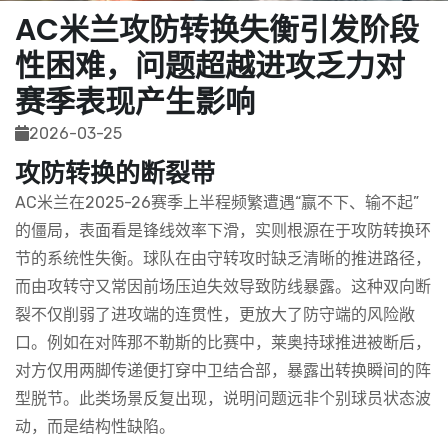
AC米兰攻防转换失衡引发阶段
性困难，问题超越进攻乏力对
赛季表现产生影响
2026-03-25
攻防转换的断裂带
AC米兰在2025-26赛季上半程频繁遭遇“赢不下、输不起”
的僵局，表面看是锋线效率下滑，实则根源在于攻防转换环
节的系统性失衡。球队在由守转攻时缺乏清晰的推进路径，
而由攻转守又常因前场压迫失效导致防线暴露。这种双向断
裂不仅削弱了进攻端的连贯性，更放大了防守端的风险敞
口。例如在对阵那不勒斯的比赛中，莱奥持球推进被断后，
对方仅用两脚传递便打穿中卫结合部，暴露出转换瞬间的阵
型脱节。此类场景反复出现，说明问题远非个别球员状态波
动，而是结构性缺陷。