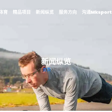
体育
精品项目
新闻纵览
服务方向
沟通
Mkspor
新闻纵览
首页
新闻纵览