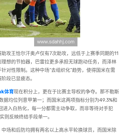
助攻王恰尔汗奥卢仅有7次助攻，远低于上赛季同期的11
到理想的节拍器，巴雷拉更多承担无球跑动任务，而泽林
针对性限制。这种中场“去组织化”趋势，使得国米在需
赛阶段已显疲态。
mk体育
现在积分上，更在于比赛主导权的争夺。那不勒斯
两项数据均位列意甲第一；而国米这两项指标分别为49.3%和
当争冠进入白热化，每一分都需主动争取，而非等待对手犯
，实则反映终结手段单一。
、中场和后防均拥有两名以上高水平轮换球员，而国米除