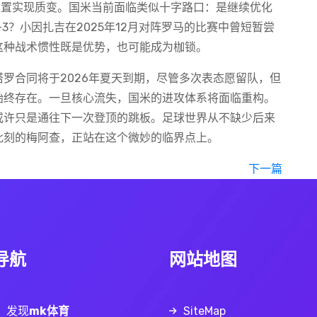
位置实现质变。国米当前面临类似十字路口：是继续优化
3-3？小因扎吉在2025年12月对阵罗马的比赛中曾短暂尝
这种战术惯性既是优势，也可能成为枷锁。
罗合同将于2026年夏天到期，尽管多次表态愿留队，但
始终存在。一旦核心流失，国米的进攻体系将面临重构。
或许只是通往下一次登顶的跳板。足球世界从不缺少后来
此刻的梅阿查，正站在这个微妙的临界点上。
下一篇
导航
网站地图
发现
mk体育
SiteMap