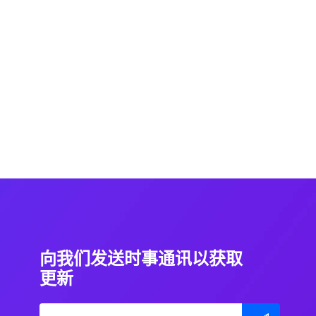
向我们发送时事通讯以获取
更新