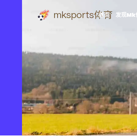
首页
发现
Mk