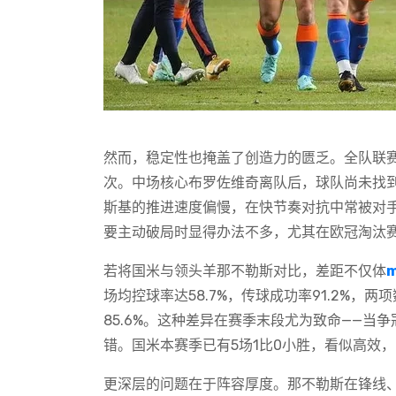
然而，稳定性也掩盖了创造力的匮乏。全队联赛
次。中场核心布罗佐维奇离队后，球队尚未找
斯基的推进速度偏慢，在快节奏对抗中常被对手
要主动破局时显得办法不多，尤其在欧冠淘汰
若将国米与领头羊那不勒斯对比，差距不仅体
场均控球率达58.7%，传球成功率91.2%，
85.6%。这种差异在赛季末段尤为致命——
错。国米本赛季已有5场1比0小胜，看似高效
更深层的问题在于阵容厚度。那不勒斯在锋线