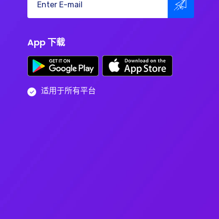
App 下载
适用于所有平台