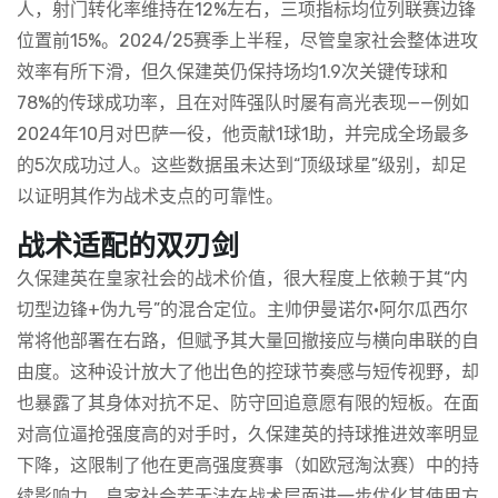
人，射门转化率维持在12%左右，三项指标均位列联赛边锋
位置前15%。2024/25赛季上半程，尽管皇家社会整体进攻
效率有所下滑，但久保建英仍保持场均1.9次关键传球和
78%的传球成功率，且在对阵强队时屡有高光表现——例如
2024年10月对巴萨一役，他贡献1球1助，并完成全场最多
的5次成功过人。这些数据虽未达到“顶级球星”级别，却足
以证明其作为战术支点的可靠性。
战术适配的双刃剑
久保建英在皇家社会的战术价值，很大程度上依赖于其“内
切型边锋+伪九号”的混合定位。主帅伊曼诺尔·阿尔瓜西尔
常将他部署在右路，但赋予其大量回撤接应与横向串联的自
由度。这种设计放大了他出色的控球节奏感与短传视野，却
也暴露了其身体对抗不足、防守回追意愿有限的短板。在面
对高位逼抢强度高的对手时，久保建英的持球推进效率明显
下降，这限制了他在更高强度赛事（如欧冠淘汰赛）中的持
续影响力。皇家社会若无法在战术层面进一步优化其使用方