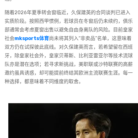
随着2026年夏季转会窗临近，久保建英的合同谈判已进入
实质阶段。按照西甲惯例，若球员在冬窗后仍未续约，俱乐
部通常会考虑夏窗出售以避免自由身离队的风险。目前皇家
社会
mksports体育
尚未将其列入“非卖品”名单，这意味着
双方仍在试探彼此底线。对久保建英而言，若希望留在西班
牙，除皇家社会外，皇家贝蒂斯、比利亚雷亚尔等技术流球
队亦是潜在选项；若寻求新挑战，美职联或沙特联赛的高薪
邀约虽具诱惑，却可能提前终结其欧洲主流联赛生涯。每一
种选择，都意味着不同维度的取舍。