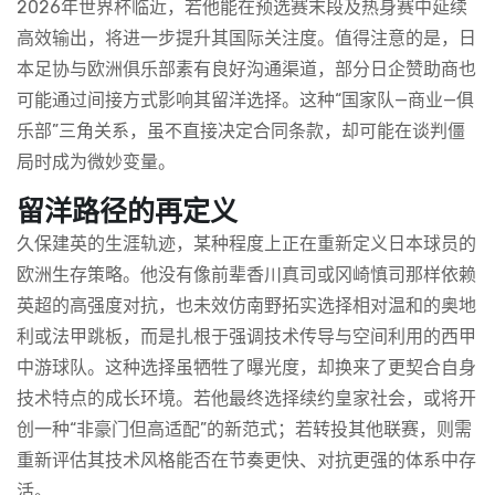
2026年世界杯临近，若他能在预选赛末段及热身赛中延续
高效输出，将进一步提升其国际关注度。值得注意的是，日
本足协与欧洲俱乐部素有良好沟通渠道，部分日企赞助商也
可能通过间接方式影响其留洋选择。这种“国家队—商业—俱
乐部”三角关系，虽不直接决定合同条款，却可能在谈判僵
局时成为微妙变量。
留洋路径的再定义
久保建英的生涯轨迹，某种程度上正在重新定义日本球员的
欧洲生存策略。他没有像前辈香川真司或冈崎慎司那样依赖
英超的高强度对抗，也未效仿南野拓实选择相对温和的奥地
利或法甲跳板，而是扎根于强调技术传导与空间利用的西甲
中游球队。这种选择虽牺牲了曝光度，却换来了更契合自身
技术特点的成长环境。若他最终选择续约皇家社会，或将开
创一种“非豪门但高适配”的新范式；若转投其他联赛，则需
重新评估其技术风格能否在节奏更快、对抗更强的体系中存
活。