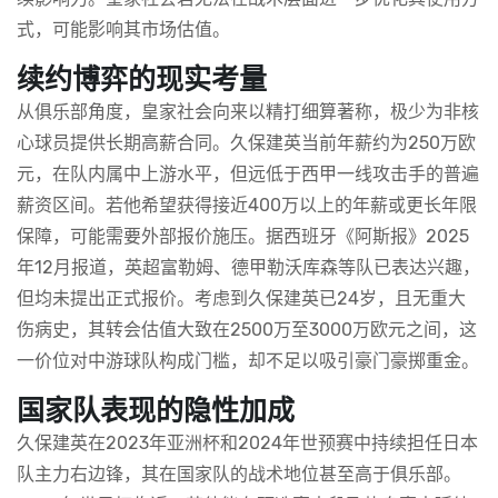
式，可能影响其市场估值。
续约博弈的现实考量
从俱乐部角度，皇家社会向来以精打细算著称，极少为非核
心球员提供长期高薪合同。久保建英当前年薪约为250万欧
元，在队内属中上游水平，但远低于西甲一线攻击手的普遍
薪资区间。若他希望获得接近400万以上的年薪或更长年限
保障，可能需要外部报价施压。据西班牙《阿斯报》2025
年12月报道，英超富勒姆、德甲勒沃库森等队已表达兴趣，
但均未提出正式报价。考虑到久保建英已24岁，且无重大
伤病史，其转会估值大致在2500万至3000万欧元之间，这
一价位对中游球队构成门槛，却不足以吸引豪门豪掷重金。
国家队表现的隐性加成
久保建英在2023年亚洲杯和2024年世预赛中持续担任日本
队主力右边锋，其在国家队的战术地位甚至高于俱乐部。