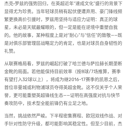
杰克·罗兹的强势回归，在英超近年“速成文化”盛行的背景下
显得尤为珍贵。当年轻球员稍有起伏便遭弃用、豪门锋线频
繁更换高价引援时，罗兹用坚持与适应力证明：真正的球
星，未必是天赋最耀眼的，但一定是能在逆境中重塑自我
的。他的故事，某种程度上是对“耐心”与“信任”的致敬——既
是对俱乐部管理层战略定力的肯定，也是对球员自身韧性的
礼赞。
从联赛格局看，罗兹的崛起打破了哈兰德与萨拉赫长期垄断
金靴的局面。若他能保持目前效率（按8球/7场推算，赛季
有望打入32球以上），将成为继2016-17赛季的凯恩之后，
首位非曼城或利物浦球员夺得英超金靴。这不仅关乎个人荣
誉，更可能重塑英超锋线生态——证明在高强度对抗与快节
奏攻防中，技术型全能前锋仍有立足之地。
当然，挑战依然严峻。下半程密集赛程、欧冠双线作战、对
手针对性防守升级，都可能影响其稳定性。但至少目前，杰