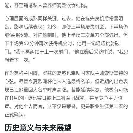
能，甚至聘请私人营养师调整饮食结构。
心理层面的成熟同样关键。过去，他在错失良机后常显沮
丧，影响后续表现；如今，即便上半场屡失机会，下半场仍
能保持冷静。对阵热刺时，他上半场三次单刀全部偏出，但
下半场第62分钟再次获得机会时，他用一记轻巧挑射破
门。“我不再纠结于上一次射门，”他在赛后采访中说，“我只
想着下一次。”
作为英格兰国脚，罗兹的复苏也牵动国家队主帅索斯盖特的
心弦。尽管今夏欧洲杯他未入选最终名单，但近期的出色表
现已让他重回大名单呼声高涨。若能延续状态，他极有可能
在11月的国际比赛日披上三狮军团战袍，甚至竞争主力位
置。对他个人而言，这不仅是荣誉，更是职业生涯第二春的
正式确认。
历史意义与未来展望