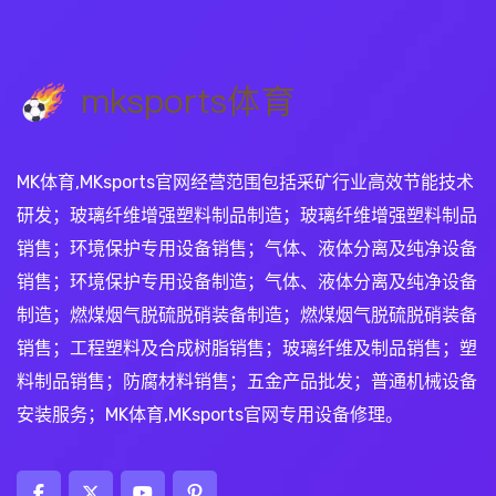
MK体育,MKsports官网经营范围包括采矿行业高效节能技术
研发；玻璃纤维增强塑料制品制造；玻璃纤维增强塑料制品
销售；环境保护专用设备销售；气体、液体分离及纯净设备
销售；环境保护专用设备制造；气体、液体分离及纯净设备
制造；燃煤烟气脱硫脱硝装备制造；燃煤烟气脱硫脱硝装备
销售；工程塑料及合成树脂销售；玻璃纤维及制品销售；塑
料制品销售；防腐材料销售；五金产品批发；普通机械设备
安装服务；MK体育,MKsports官网专用设备修理。