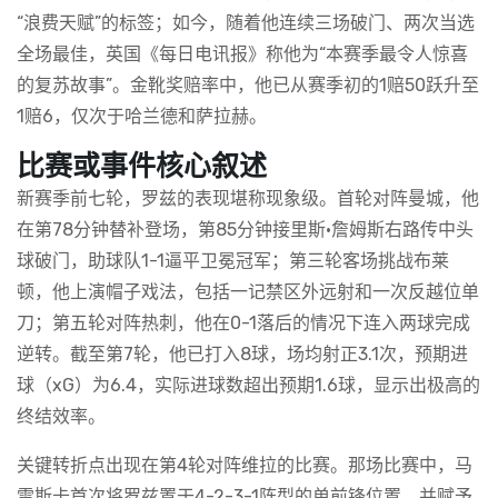
“浪费天赋”的标签；如今，随着他连续三场破门、两次当选
全场最佳，英国《每日电讯报》称他为“本赛季最令人惊喜
的复苏故事”。金靴奖赔率中，他已从赛季初的1赔50跃升至
1赔6，仅次于哈兰德和萨拉赫。
比赛或事件核心叙述
新赛季前七轮，罗兹的表现堪称现象级。首轮对阵曼城，他
在第78分钟替补登场，第85分钟接里斯·詹姆斯右路传中头
球破门，助球队1-1逼平卫冕冠军；第三轮客场挑战布莱
顿，他上演帽子戏法，包括一记禁区外远射和一次反越位单
刀；第五轮对阵热刺，他在0-1落后的情况下连入两球完成
逆转。截至第7轮，他已打入8球，场均射正3.1次，预期进
球（xG）为6.4，实际进球数超出预期1.6球，显示出极高的
终结效率。
关键转折点出现在第4轮对阵维拉的比赛。那场比赛中，马
雷斯卡首次将罗兹置于4-2-3-1阵型的单前锋位置，并赋予