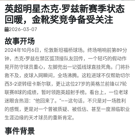
英超明星杰克·罗兹新赛季状态
回暖，金靴奖竞争备受关注
2026-03-07
故事开场
2024年10月6日，伦敦斯坦福桥球场。终场哨响前第89分
钟，杰克·罗兹在禁区弧顶接队友回传，一个轻巧的假动作
晃开防守球员重心，左脚兜出一记弧线球直挂死角。门将扑
救不及，皮球入网瞬间，全场沸腾。这粒进球不仅帮助切尔
西3-2逆转纽卡斯尔联，更让这位27岁的英格兰前锋以7轮
联赛8球的成绩，暂时领跑英超射手榜。看台上，一位老球
迷眼含热泪：“他回来了。”——这句话，不只是对一场胜利
的感慨，更是对一个曾被质疑、被低估、甚至一度濒临职业
生涯边缘的天才球员的重新肯定。
事件背景