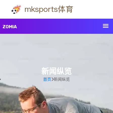
新闻纵览
首页
新闻纵览