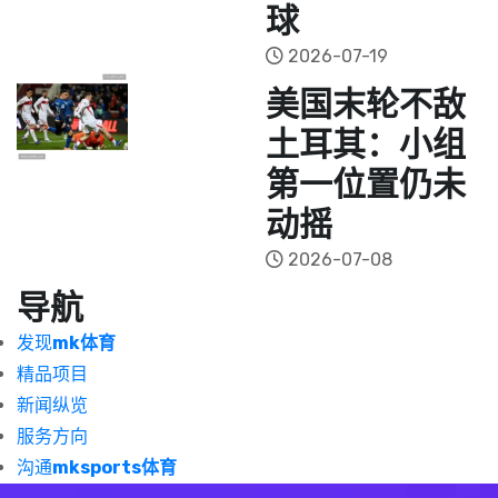
球
2026-07-19
美国末轮不敌
土耳其：小组
第一位置仍未
动摇
2026-07-08
导航
发现
mk体育
精品项目
新闻纵览
服务方向
沟通
mksports体育