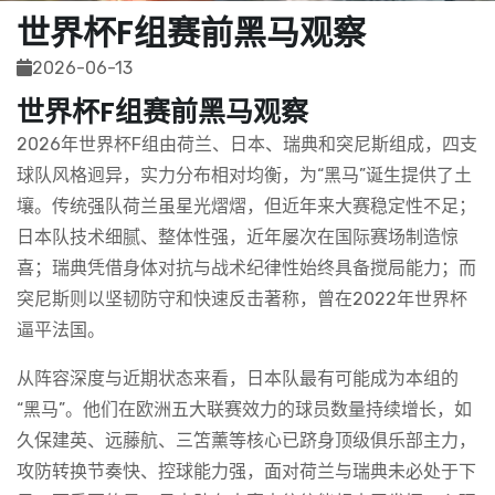
世界杯F组赛前黑马观察
2026-06-13
世界杯F组赛前黑马观察
2026年世界杯F组由荷兰、日本、瑞典和突尼斯组成，四支
球队风格迥异，实力分布相对均衡，为“黑马”诞生提供了土
壤。传统强队荷兰虽星光熠熠，但近年来大赛稳定性不足；
日本队技术细腻、整体性强，近年屡次在国际赛场制造惊
喜；瑞典凭借身体对抗与战术纪律性始终具备搅局能力；而
突尼斯则以坚韧防守和快速反击著称，曾在2022年世界杯
逼平法国。
从阵容深度与近期状态来看，日本队最有可能成为本组的
“黑马”。他们在欧洲五大联赛效力的球员数量持续增长，如
久保建英、远藤航、三笘薰等核心已跻身顶级俱乐部主力，
攻防转换节奏快、控球能力强，面对荷兰与瑞典未必处于下