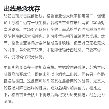
出线悬念犹存
尽管西班牙已提前出线，格鲁吉亚也大概率锁定第二，但理
论上苏格兰仍存一线生机。若格鲁吉亚在最后两轮（客场对
塞浦路斯、主场对西班牙）全败，而苏格兰连胜挪威与直布
罗陀并净胜球大幅领先，则可能凭借相互战绩优势反超。然
而，格鲁吉亚客场对塞浦路斯虽非稳胜，但面对已无欲无求
的对手，拿分概率较高；末轮即便输给西班牙，只要不惨
败，仍可确保积分优势。
更现实的变量在于附加赛资格。根据欧国联成绩，苏格兰已
获得附加赛席位，即使未能以小组第二出线，仍有另一条路
径通往德国。这反而可能削弱其在最后两轮的战意，尤其末
轮客场对阵已出局的挪威，或为后续附加赛留力。相比之
下，格鲁吉亚全队上下将最后两战视为历史机遇，战意更为
坚决。