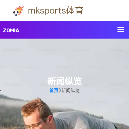
新闻纵览
首页
新闻纵览