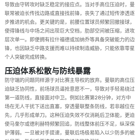
导致由守转攻时缺乏稳定的接应点。当对手高位压迫时，曼
联常被迫长传找边路或直接找前锋，丧失了通过短传渗透逐
步推进的机会。更关键的是，前腰位置球员频繁回撤接球，
使得锋线与中场之间出现巨大空档，肋部空间被压缩，进攻
层次单一。即便拥有拉什福德或加纳乔等具备突破能力的边
锋，也因缺乏中路支援而难以持续制造威胁，只能依靠零星
个人突破完成转换。
压迫体系松散与防线暴露
防守端的问题同样源于对比赛主导权的放弃。曼联的高位压
迫缺乏协同性，前场球员逼抢意愿不一，导致对手轻易绕过
第一道防线，直接面对中卫。例如比赛第28分钟，对方中
场在无人干扰下送出直塞，穿透曼联整条防线，若非越位在
先，几乎形成单刀。这种压迫失效不仅消耗后卫体能，更迫
使马奎尔或德利赫特频繁回追，防线整体前压不足，纵深保
护薄弱。一旦被对手提速，曼联后场极易陷入以少防多的被