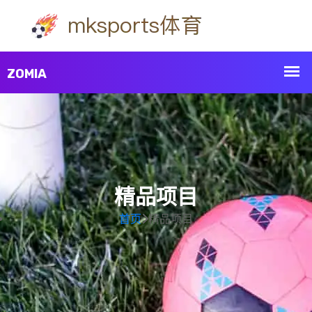
精品项目
首页
精品项目