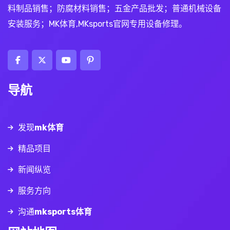
料制品销售；防腐材料销售；五金产品批发；普通机械设备
安装服务；MK体育,MKsports官网专用设备修理。
导航
发现
mk体育
精品项目
新闻纵览
服务方向
沟通
mksports体育