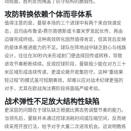
动局面，胜利反而掩盖了防守结构的脆弱性。
攻防转换依赖个体而非体系
值得注意的是，曼联本场的三个进球中有两个来自快速反
击，且均由布鲁诺·费尔南德斯或卡塞米罗发起长传，再由
边锋完成终结。这种高效转化固然值得肯定，但其背后反映
的是体系推进能力的不足。球队在阵地战中缺乏耐心与线路
设计，往往在30秒内未形成射门便选择回传或转移，导致
进攻节奏断断续续。反观控球阶段，曼联极少能在对方三十
米区域形成连续传递，更遑论撕开密集防守。这种“重结果
轻过程”的模式虽可短期奏效，却难以应对战术纪律更强的
对手，尤其在欧战淘汰赛阶段将面临严峻考验。
战术弹性不足放大结构性缺陷
更深层的问题在于球队缺乏根据比赛态势调整节奏的能力。
当领先后，曼联并未通过控球消耗时间或压缩空间，反而继
续采用开放打法，给予对手大量二次进攻机会。这说明教练