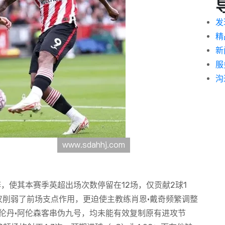
发
精
新
服
沟
阵，使其本赛季英超出场次数停留在12场，仅贡献2球1
削弱了前场支点作用，更迫使主教练肖恩·戴奇频繁调整
伦丹·阿伦森客串伪九号，均未能有效复制原有进攻节