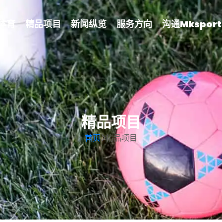
体育
精品项目
新闻纵览
服务方向
沟通
Mkspor
精品项目
首页
精品项目