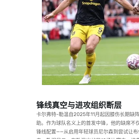
锋线真空与进攻组织断层
卡尔弗特-勒温自2025年11月起因膝伤长期缺
助。作为球队名义上的首发中锋，他的缺席不仅
锋线配置——从启用年轻球员尼尔森到尝试让布