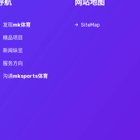
导航
网站地图
发现
mk体育
SiteMap
精品项目
新闻纵览
服务方向
沟通
mksports体育