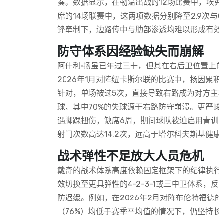
奏。数据显示，在勒温出战的12场比赛中，埃弗顿
席的14场联赛中，这两项数据分别降至2.9次
锋牵制下，边路传中与肋部渗透均难以形成有
防守体系因经验缺失而崩解
阿什利·扬虽已年过三十，但其在右后卫位置上
2026年1月对阵纽卡斯尔联的比赛中，扬因
针对，单场被过5次，直接导致右路成为对方主攻
球，其中70%的失球源于右路防守崩溃。更严峻
遇脚踝扭伤，缺席6周，期间球队被迫启用青训
射门次数高达14.2次，远高于塔尔科夫斯基健康
战术弹性不足放大人员危机
戴奇的战术体系高度依赖固定框架下的纪律执
效切换至更具弹性的4-2-3-1或三中卫体系，
防迟缓。例如，在2026年2月对阵布伦特福德
（76%）均低于赛季平均值的情况下，仍坚持长传