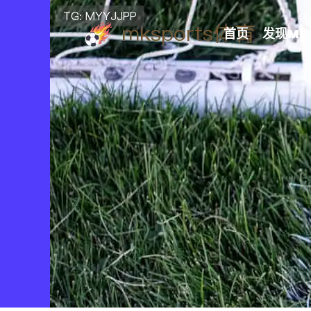
首页
发现
Mk