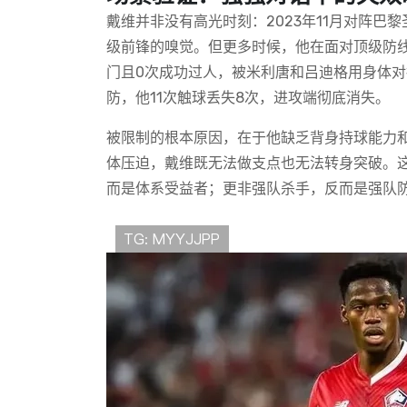
戴维并非没有高光时刻：2023年11月对阵
级前锋的嗅觉。但更多时候，他在面对顶级防线
门且0次成功过人，被米利唐和吕迪格用身体对
防，他11次触球丢失8次，进攻端彻底消失。
被限制的根本原因，在于他缺乏背身持球能力
体压迫，戴维既无法做支点也无法转身突破。这
而是体系受益者；更非强队杀手，反而是强队