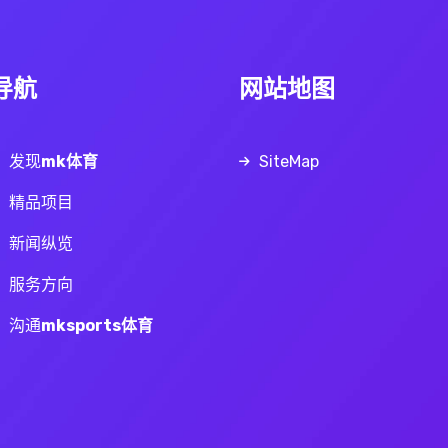
导航
网站地图
发现
mk体育
SiteMap
精品项目
新闻纵览
服务方向
沟通
mksports体育