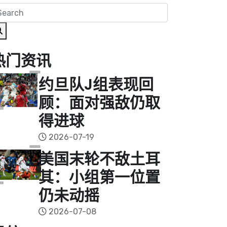
热门资讯
约旦队J组表现回
顾：面对强敌仍取
得进球
2026-07-19
美国末轮不敌土耳
其：小组第一位置
仍未动摇
2026-07-08