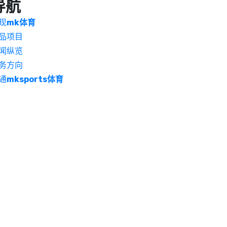
导航
现
mk体育
品项目
闻纵览
务方向
通
mksports体育