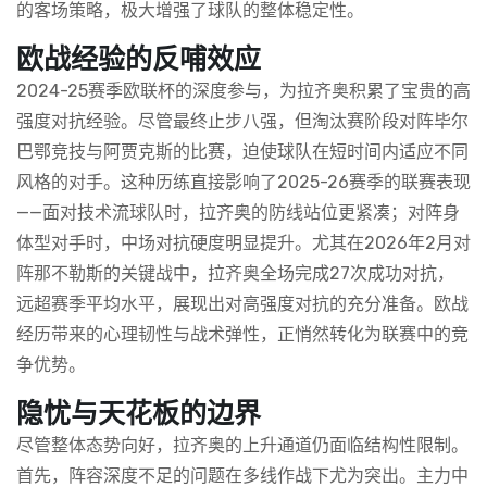
的客场策略，极大增强了球队的整体稳定性。
欧战经验的反哺效应
2024-25赛季欧联杯的深度参与，为拉齐奥积累了宝贵的高
强度对抗经验。尽管最终止步八强，但淘汰赛阶段对阵毕尔
巴鄂竞技与阿贾克斯的比赛，迫使球队在短时间内适应不同
风格的对手。这种历练直接影响了2025-26赛季的联赛表现
——面对技术流球队时，拉齐奥的防线站位更紧凑；对阵身
体型对手时，中场对抗硬度明显提升。尤其在2026年2月对
阵那不勒斯的关键战中，拉齐奥全场完成27次成功对抗，
远超赛季平均水平，展现出对高强度对抗的充分准备。欧战
经历带来的心理韧性与战术弹性，正悄然转化为联赛中的竞
争优势。
隐忧与天花板的边界
尽管整体态势向好，拉齐奥的上升通道仍面临结构性限制。
首先，阵容深度不足的问题在多线作战下尤为突出。主力中