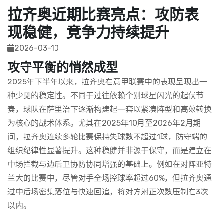
拉齐奥近期比赛亮点：攻防表
现稳健，竞争力持续提升
2026-03-10
攻守平衡的悄然成型
2025年下半年以来，拉齐奥在意甲联赛中的表现呈现出一
种少见的稳定性。不同于过往依赖个别球星闪光的起伏节
奏，球队在萨里治下逐渐构建起一套以紧凑阵型和高效转换
为核心的战术体系。尤其在2025年10月至2026年2月期
间，拉齐奥连续多轮比赛保持失球数不超过1球，防守端的
组织纪律性显著提升。这种稳健并非源于保守，而是建立在
中场拦截与边后卫协防协同增强的基础上。例如在对阵亚特
兰大的比赛中，尽管对手全场控球率超过60%，但拉齐奥通
过中后场密集落位与快速回追，将对方射正次数压制在3次
以内。