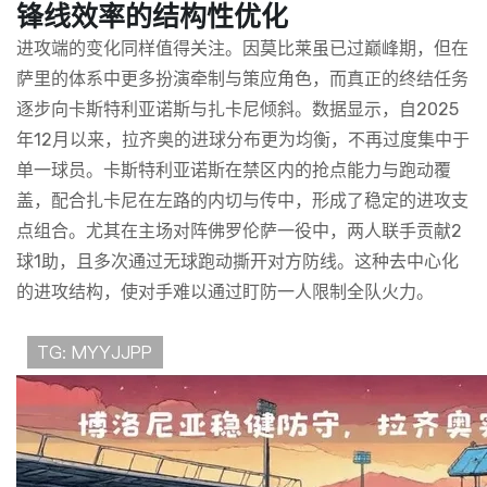
锋线效率的结构性优化
进攻端的变化同样值得关注。因莫比莱虽已过巅峰期，但在
萨里的体系中更多扮演牵制与策应角色，而真正的终结任务
逐步向卡斯特利亚诺斯与扎卡尼倾斜。数据显示，自2025
年12月以来，拉齐奥的进球分布更为均衡，不再过度集中于
单一球员。卡斯特利亚诺斯在禁区内的抢点能力与跑动覆
盖，配合扎卡尼在左路的内切与传中，形成了稳定的进攻支
点组合。尤其在主场对阵佛罗伦萨一役中，两人联手贡献2
球1助，且多次通过无球跑动撕开对方防线。这种去中心化
的进攻结构，使对手难以通过盯防一人限制全队火力。