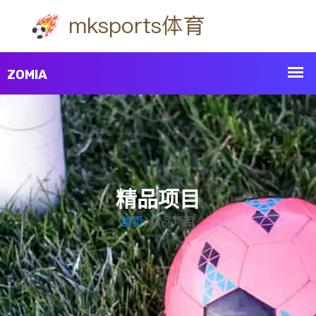
精品项目
首页
精品项目