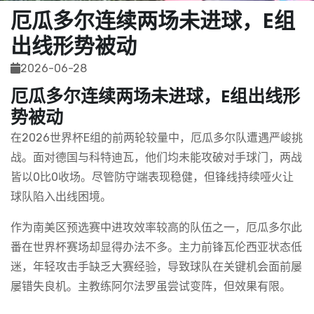
厄瓜多尔连续两场未进球，E组
出线形势被动
2026-06-28
厄瓜多尔连续两场未进球，E组出线形
势被动
在2026世界杯E组的前两轮较量中，厄瓜多尔队遭遇严峻挑
战。面对德国与科特迪瓦，他们均未能攻破对手球门，两战
皆以0比0收场。尽管防守端表现稳健，但锋线持续哑火让
球队陷入出线困境。
作为南美区预选赛中进攻效率较高的队伍之一，厄瓜多尔此
番在世界杯赛场却显得办法不多。主力前锋瓦伦西亚状态低
迷，年轻攻击手缺乏大赛经验，导致球队在关键机会面前屡
屡错失良机。主教练阿尔法罗虽尝试变阵，但效果有限。