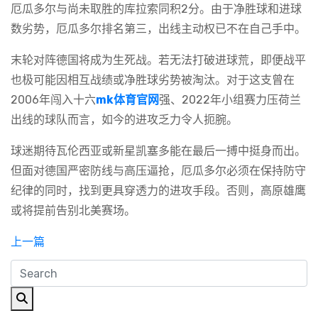
厄瓜多尔与尚未取胜的库拉索同积2分。由于净胜球和进球
数劣势，厄瓜多尔排名第三，出线主动权已不在自己手中。
末轮对阵德国将成为生死战。若无法打破进球荒，即便战平
也极可能因相互战绩或净胜球劣势被淘汰。对于这支曾在
2006年闯入十六
mk体育官网
强、2022年小组赛力压荷兰
出线的球队而言，如今的进攻乏力令人扼腕。
球迷期待瓦伦西亚或新星凯塞多能在最后一搏中挺身而出。
但面对德国严密防线与高压逼抢，厄瓜多尔必须在保持防守
纪律的同时，找到更具穿透力的进攻手段。否则，高原雄鹰
或将提前告别北美赛场。
上一篇