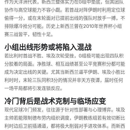
作为大洋洲代表，新西兰整体实力在G组中垫底，但其团队
协作与高空球能力不容小觑。若首战对阵伊朗时利用定位球
偷得一分，或在末轮面对已提前出线的强队时放手一搏，不
排除爆冷抢分可能。历史上新西兰曾在2010年世界杯小组
赛三战皆平，韧性十足。
小组出线形势或将陷入混战
若比利时首战不胜、埃及次轮受挫，G组极可能出现四队积
分胶着的局面。净胜球、相互战绩甚至公平竞赛积分都可能
成为决定出线的关键。尤其当新西兰逼平伊朗、埃及小胜比
利时时，末轮三队同积3分的情况并非天方夜谭，届时任何
一场平局都将引发连锁反应。
冷门背后是战术克制与临场应变
现代足球冷门频发，往往源于针对性部署与心理博弈。埃及
主帅若能限制德布劳内组织调度，伊朗教练组若有效切断比
利时边后卫前插通道，都将极大削弱对手进攻体系。而新西