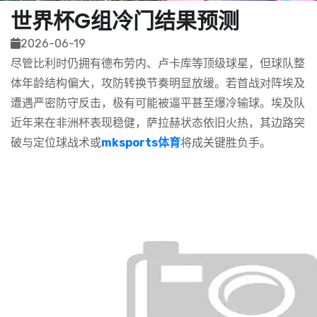
世界杯G组冷门结果预测
2026-06-19
尽管比利时仍拥有德布劳内、卢卡库等顶级球星，但球队整
体年龄结构偏大，攻防转换节奏明显放缓。若首战对阵埃及
遭遇严密防守反击，极有可能被逼平甚至爆冷输球。埃及队
近年来在非洲杯表现稳健，萨拉赫状态依旧火热，其边路突
破与定位球战术或
mksports体育
将成关键胜负手。