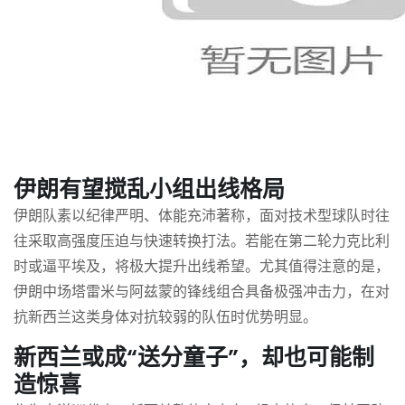
伊朗有望搅乱小组出线格局
伊朗队素以纪律严明、体能充沛著称，面对技术型球队时往
往采取高强度压迫与快速转换打法。若能在第二轮力克比利
时或逼平埃及，将极大提升出线希望。尤其值得注意的是，
伊朗中场塔雷米与阿兹蒙的锋线组合具备极强冲击力，在对
抗新西兰这类身体对抗较弱的队伍时优势明显。
新西兰或成“送分童子”，却也可能制
造惊喜